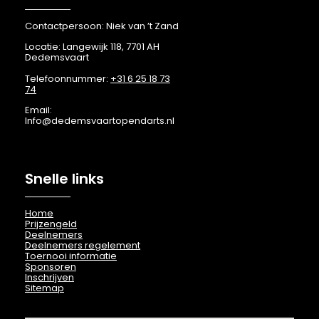
Contactpersoon: Niek van ’t Zand
Locatie: Langewijk 118, 7701 AH
Dedemsvaart
Telefoonnummer:
+31 6 25 18 73
74
Email:
Info@dedemsvaartopendarts.nl
Snelle links
Home
Prijzengeld
Deelnemers
Deelnemers regelement
Toernooi informatie
Sponsoren
Inschrijven
Sitemap