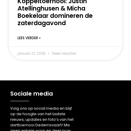
Koppeltoernooi: Justin
Atellinghusen & Micha
Boekelaar domineren de
zaterdagavond
LEES VERDER »
januari 27, 2026
Geen reacties
Sociale media
Volg ons op social media en blijf
op de hoogte van het laatste
nieuws, updates en foto’s van het
darttoernooi Dedemsvaart! Mis
geen enkele worp en deel jouw