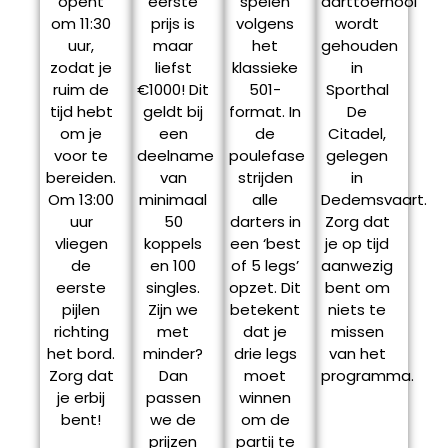
opent
eerste
spelen
darttoernooi
om 11:30
prijs is
volgens
wordt
uur,
maar
het
gehouden
zodat je
liefst
klassieke
in
ruim de
€1000! Dit
501-
Sporthal
tijd hebt
geldt bij
format. In
De
om je
een
de
Citadel,
voor te
deelname
poulefase
gelegen
bereiden.
van
strijden
in
Om 13:00
minimaal
alle
Dedemsvaart.
uur
50
darters in
Zorg dat
vliegen
koppels
een ‘best
je op tijd
de
en 100
of 5 legs’
aanwezig
eerste
singles.
opzet. Dit
bent om
pijlen
Zijn we
betekent
niets te
richting
met
dat je
missen
het bord.
minder?
drie legs
van het
Zorg dat
Dan
moet
programma.
je erbij
passen
winnen
bent!
we de
om de
prijzen
partij te