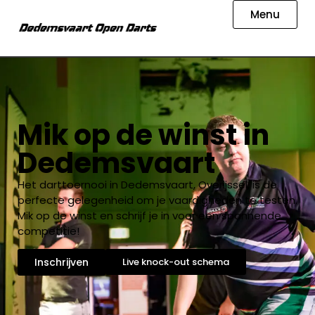
Menu
Mik op de winst in
Dedemsvaart
Het darttoernooi in Dedemsvaart, Overijssel, is de
perfecte gelegenheid om je vaardigheden te testen.
Mik op de winst en schrijf je in voor een spannende
competitie!
Inschrijven
Live knock-out schema