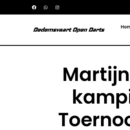
Ho
Martijn
kampi
Toerno