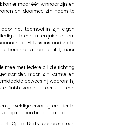
k kon er maar één winnaar zijn, en
e kronen en daarmee zijn naam te
door het toernooi in zijn eigen
lledig achter hem en juichte hem
spannende 1-1 tussenstand zette
rde hem niet alleen de titel, maar
e mee met iedere pijl die richting
genstander, maar zijn kalmte en
gemiddelde bewees hij waarom hij
te finish van het toernooi, een
 een geweldige ervaring om hier te
zei hij met een brede glimlach.
msvaart Open Darts wederom een