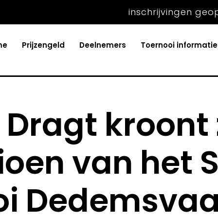
inschrijvingen geo
me
Prijzengeld
Deelnemers
Toernooi informatie
 Dragt kroont 
oen van het S
oi Dedemsvaa