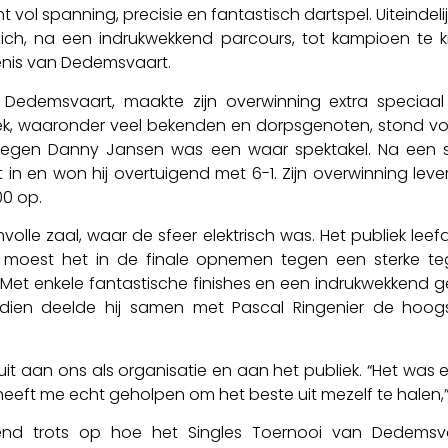
vol spanning, precisie en fantastisch dartspel. Uiteindelij
t zich, na een indrukwekkend parcours, tot kampioen t
enis van Dedemsvaart.
n Dedemsvaart, maakte zijn overwinning extra speciaal 
ek, waaronder veel bekenden en dorpsgenoten, stond vo
 tegen Danny Jansen was een waar spektakel. Na een 
 in en won hij overtuigend met 6-1. Zijn overwinning leve
00 op.
olle zaal, waar de sfeer elektrisch was. Het publiek leefd
 moest het in de finale opnemen tegen een sterke te
 Met enkele fantastische finishes en een indrukwekkend 
ndien deelde hij samen met Pascal Ringenier de hoogs
 uit aan ons als organisatie en aan het publiek. “Het was
heeft me echt geholpen om het beste uit mezelf te halen,” 
ettend trots op hoe het Singles Toernooi van Dede