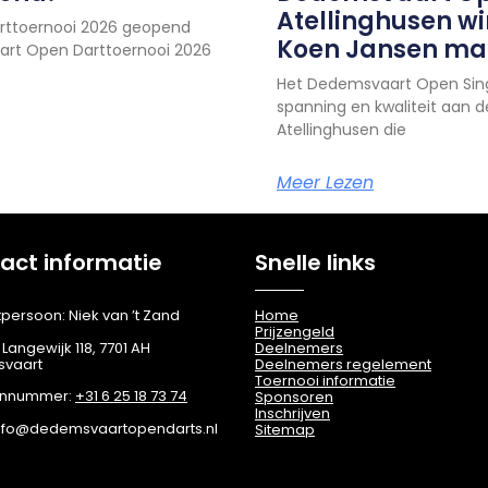
Atellinghusen win
rttoernooi 2026 geopend
Koen Jansen maa
aart Open Darttoernooi 2026
Het Dedemsvaart Open Sing
spanning en kwaliteit aan de
Atellinghusen die
Meer Lezen
act informatie
Snelle links
persoon: Niek van ’t Zand
Home
Prijzengeld
 Langewijk 118, 7701 AH
Deelnemers
vaart
Deelnemers regelement
Toernooi informatie
onnummer:
+31 6 25 18 73 74
Sponsoren
Inschrijven
Info@dedemsvaartopendarts.nl
Sitemap