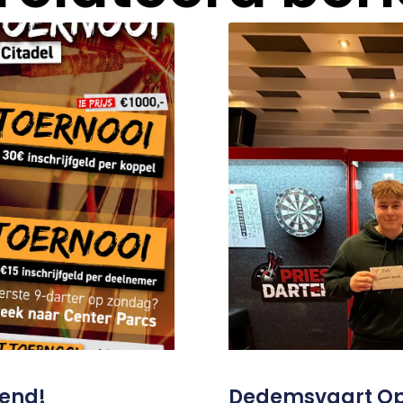
pend!
Dedemsvaart Ope